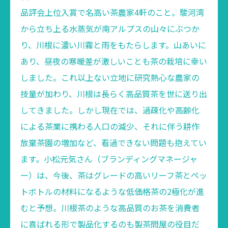
品評会上位入賞で名高い茶農家4軒のこと。駿河湾
から立ち上る水蒸気が南アルプスの山々にぶつか
り、川根に濃い川霧と雨をもたらします。山あいに
あり、昼夜の寒暖差が激しいことも茶の栽培に幸い
しました。これ以上ない立地に研究熱心な農家の
技量が加わり、川根は長らく高品質茶を世に送り出
してきました。しかし現在では、過疎化や高齢化
による茶業に携わる人口の減少、それに伴う耕作
放棄茶園の増加など、看過できない問題も抱えてい
ます。小松元気さん（ブランディングマネージャ
ー）は、今後、茶はグレードの高いリーフ茶とペッ
トボトルの材料になるような低価格茶の2極化が進
むと予想。川根茶のような高品質のお茶を消費者
に喜ばれる形で製品化するのも製茶問屋の役目だ