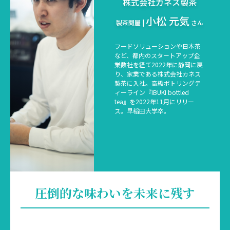
株式会社カネス製茶
小松 元気
製茶問屋 |
さん
フードソリューションや日本茶
など、都内のスタートアップ企
業数社を経て2022年に静岡に戻
り、家業である株式会社カネス
製茶に入社。高級ボトリングテ
ィーライン『IBUKI bottled
tea』を2022年11月にリリー
ス。早稲田大学卒。
圧倒的な味わいを未来に残す